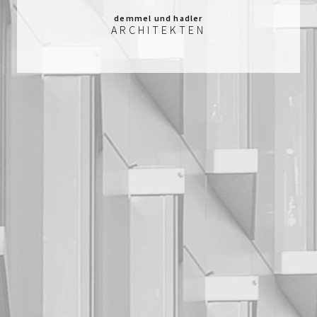
demmel und hadler
ARCHITEKTEN